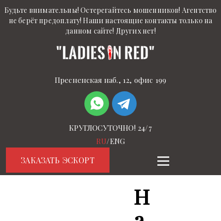
Будьте внимательны! Остерегайтесь мошенников! Агентство
не берёт предоплату! Наши настоящие контакты только на
данном сайте! Других нет!
Пресненская наб., 12, офис 199
КРУГЛОСУТОЧНО! 24/7
RU
/
ENG
ЗАКАЗАТЬ ЭСКОРТ
Н
а